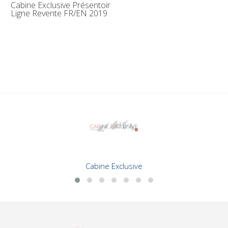
Cabine Exclusive Présentoir
Ligne Revente FR/EN 2019
Cabine Exclusive