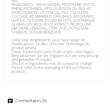
INCI:
INGREDIENTS : AQUA (WATER), PROPYLENE GLYCOL,
PHENOXYETHANOL, PPG-26-BUTETH-26, PEG-40
HYDROGENATED CASTOR OIL, PEG-7 GLYCERYL
COCOATE, ROSMARINUS OFFICINALIS (ROSEMARY)
LEAF OIL, GLYCERIN, DISODIUM EDTA, GLYCYRRHIZA
GLABRA (LICORICE) ROOT EXTRACT, TROPOLONE,
LIMONENE, LINALOOL, CITRIC ACID, POTASSIUM
SORBATE, SODIUM BENZOATE.
Cette liste d'ingrédients peut faire l'objet de
modifications, veuillez consulter l'emballage du
produit acheté.
Diese Zutatenliste kann Änderungen unterliegen.
Bitte beachten Sie die Angaben auf der Verpackung
des gekauften Produkts.
This list of ingredients may be subject to change.
Please refer to the packaging of the purchased
product.
Commentaires (0)
chat